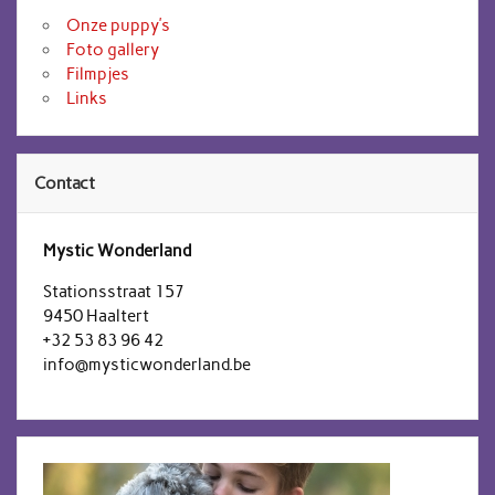
Onze puppy’s
Foto gallery
Filmpjes
Links
Contact
Mystic Wonderland
Stationsstraat 157
9450 Haaltert
+32 53 83 96 42
info@mysticwonderland.be