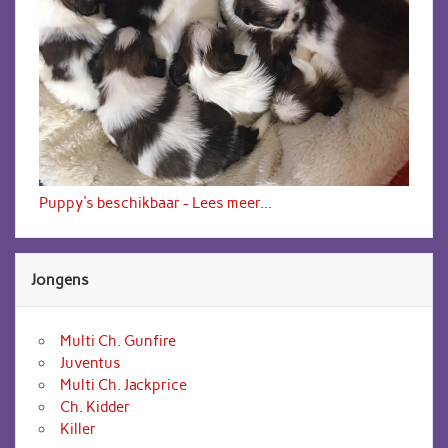
Puppy's beschikbaar - Lees meer...
Jongens
Multi Ch. Gunfire
Juventus
Multi Ch. Jackprice
Ch. Kidder
Killer