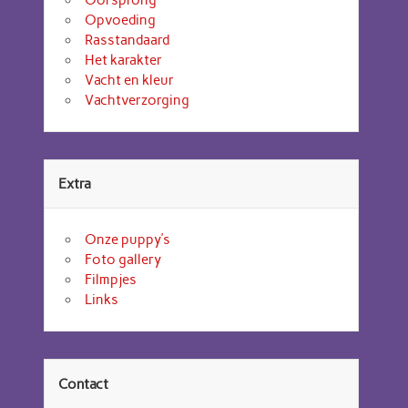
Opvoeding
Rasstandaard
Het karakter
Vacht en kleur
Vachtverzorging
Extra
Onze puppy’s
Foto gallery
Filmpjes
Links
Contact