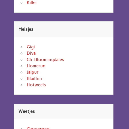
Killer
Meisjes
Gigi
Diva
Ch. Bloomingdales
Homerun
Jaipur
Blaithin
Hotweels
Weetjes
Oorsprong