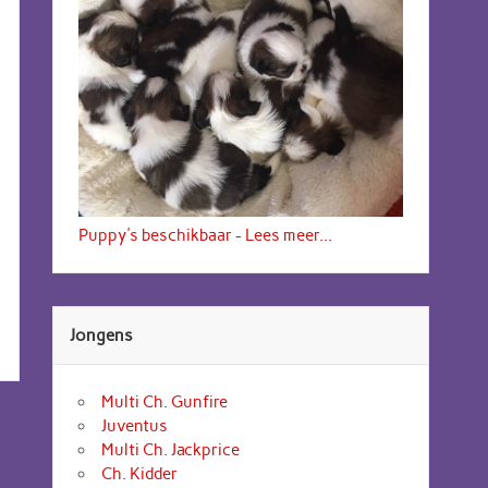
Puppy's beschikbaar - Lees meer...
Jongens
Multi Ch. Gunfire
Juventus
Multi Ch. Jackprice
Ch. Kidder