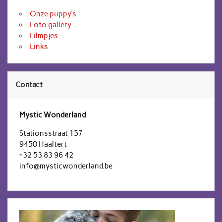
Onze puppy’s
Foto gallery
Filmpjes
Links
Contact
Mystic Wonderland
Stationsstraat 157
9450 Haaltert
+32 53 83 96 42
info@mysticwonderland.be