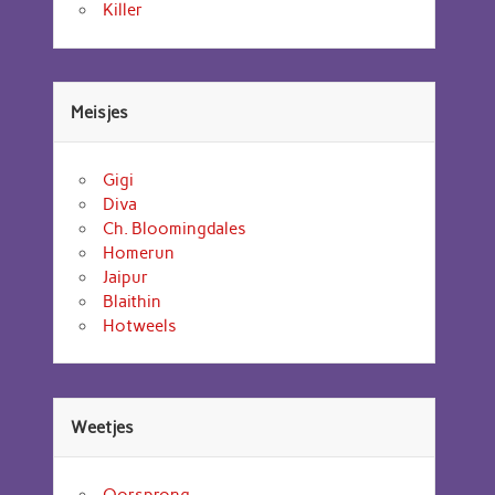
Killer
Meisjes
Gigi
Diva
Ch. Bloomingdales
Homerun
Jaipur
Blaithin
Hotweels
Weetjes
Oorsprong