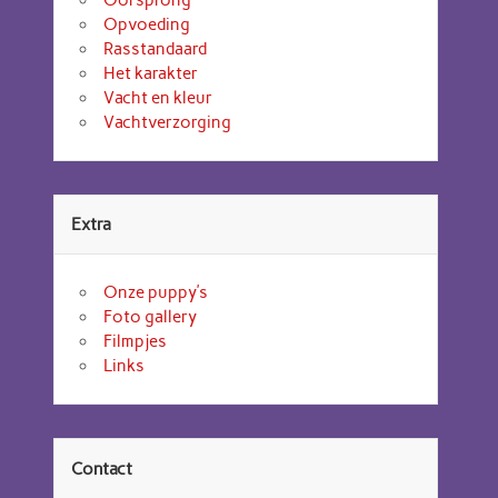
Opvoeding
Rasstandaard
Het karakter
Vacht en kleur
Vachtverzorging
Extra
Onze puppy’s
Foto gallery
Filmpjes
Links
Contact