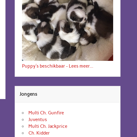
Puppy's beschikbaar - Lees meer...
Jongens
Multi Ch. Gunfire
Juventus
Multi Ch. Jackprice
Ch. Kidder